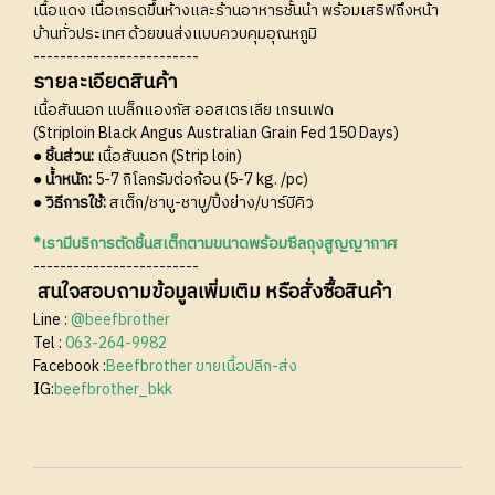
เนื้อแดง เนื้อเกรดขึ้นห้างและร้านอาหารชั้นนำ พร้อมเสริฟถึงหน้า
บ้านทั่วประเทศ ด้วยขนส่งแบบควบคุมอุณหภูมิ
-------------------------
รายละเอียดสินค้า
เนื้อสันนอก แบล็กแองกัส ออสเตรเลีย เกรนเฟด
(Striploin Black Angus Australian Grain Fed 150 Days)
● ชิ้นส่วน:
เนื้อสันนอก (Strip loin)
● น้ำหนัก:
5-7 กิโลกรัมต่อก้อน (5-7 kg. /pc)
● วิธีการใช้:
สเต็ก/ชาบู-ชาบู/ปิ้งย่าง/บาร์บีคิว
*เรามีบริการตัดชิ้นสเต็กตามขนาดพร้อมซีลถุงสูญญากาศ
-------------------------
สนใจสอบถามข้อมูลเพิ่มเติม หรือสั่งซื้อสินค้า
Line :
@beefbrother
Tel :
063-264-9982
Facebook :
Beefbrother ขายเนื้อปลีก-ส่ง
IG:
beefbrother_bkk