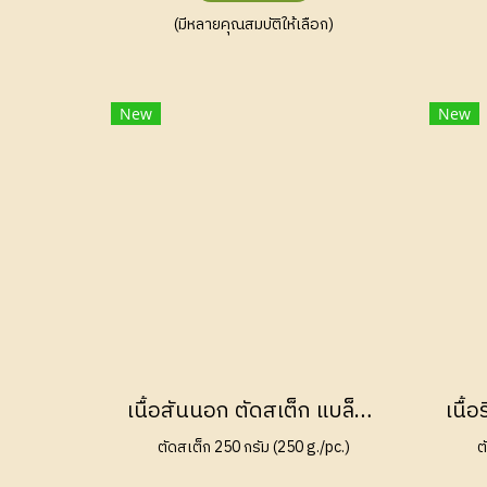
(มีหลายคุณสมบัติให้เลือก)
New
New
เนื้อสันนอก ตัดสเต็ก แบล็กแองกัส ออสเตรเลีย เกรน เฟด (Striploin Steak Black Angus Australian Grain Fed 150 Days)
ตัดสเต็ก 250 กรัม (250 g./pc.)
ต