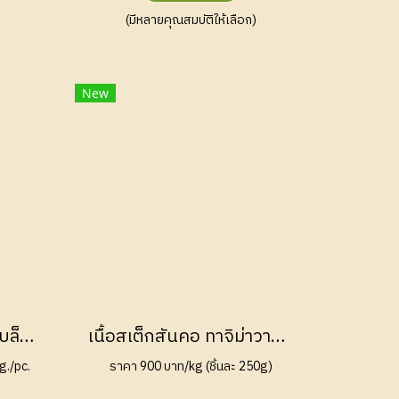
(มีหลายคุณสมบัติให้เลือก)
New
เนื้อทีโบน ออสเตรเลีย แบล็คแองกัส เกรนเฟด หอมนุ่ม! (Australian Black Angus Grain Fed 240 Days)
เนื้อสเต็กสันคอ ทาจิม่าวากิว (Tajima Wagyu Neck Roll MBS 4-5)
g./pc.
ราคา 900 บาท/kg (ชิ้นละ 250g)