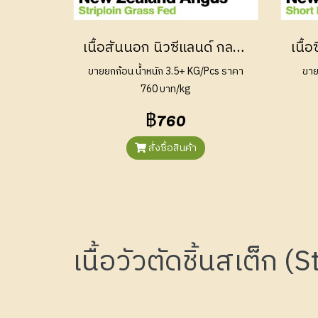
เนื้อสันนอก นิวซีแลนด์ กลาสเฟด (Striploin New Zealand Grass Fed)
ขายยกก้อน น้ำหนัก 3.5+ KG/Pcs ราคา
ขาย
760 บาท/kg
฿760
สั่งซื้อสินค้า
เนื้อวัวตัดชิ้นสเต็ก (