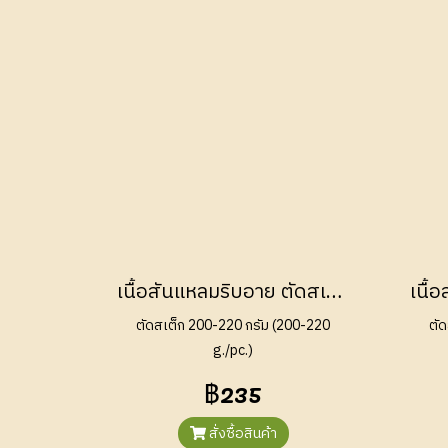
เนื้อสันแหลมริบอาย ตัดสเต็ก ออสเตรเลีย กลาสเฟด (Ribeye Steak Australian Grass Fed)
ตัดสเต็ก 200-220 กรัม (200-220
ตั
g./pc.)
฿235
สั่งซื้อสินค้า