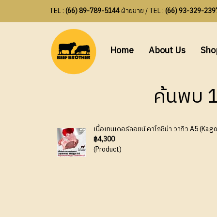
TEL :
(66) 89-789-5144
ฝ่ายขาย / TEL :
(66) 93-329-239
Home
About Us
Sh
ค้นพบ 1
เนื้อเทนเดอร์ลอยน์ คาโกชิม่า วากิว A5 (K
฿4,300
(Product)