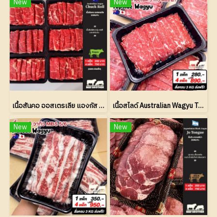
New
New
เนื้อสันคอ ออสเตรเลีย แองกัส สไลด์
เนื้อสไลด์ Australian Wagyu Topside MBS 6/7
New
New