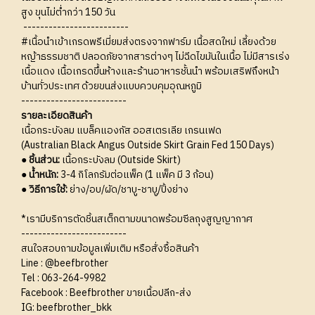
สูง ขุนไม่ต่ำกว่า 150 วัน
-------------------------
#เนื้อนำเข้าเกรดพรีเมี่ยมส่งตรงจากฟาร์ม เนื้อสดใหม่ เลี้ยงด้วย
หญ้าธรรมชาติ ปลอดภัยจากสารต่างๆ ไม่ฉีดไขมันในเนื้อ ไม่มีสารเร่ง
เนื้อแดง เนื้อเกรดขึ้นห้างและร้านอาหารชั้นนำ พร้อมเสริฟถึงหน้า
บ้านทั่วประเทศ ด้วยขนส่งแบบควบคุมอุณหภูมิ
-------------------------
รายละเอียดสินค้า
เนื้อกระบังลม แบล็คแองกัส ออสเตรเลีย เกรนเฟด
(Australian Black Angus Outside Skirt Grain Fed 150 Days)
● ชิ้นส่วน:
เนื้อกระบังลม (Outside Skirt)
● น้ำหนัก:
3-4 กิโลกรัมต่อแพ็ค (1 แพ็ค มี 3 ก้อน)
● วิธีการใช้:
ย่าง/อบ/ผัด/ชาบู-ชาบู/ปิ้งย่าง
*เรามีบริการตัดชิ้นสเต็กตามขนาดพร้อมซีลถุงสูญญากาศ
-------------------------
สนใจสอบถามข้อมูลเพิ่มเติม หรือสั่งซื้อสินค้า
Line :
@beefbrother
Tel :
063-264-9982
Facebook :
Beefbrother ขายเนื้อปลีก-ส่ง
IG:
beefbrother_bkk