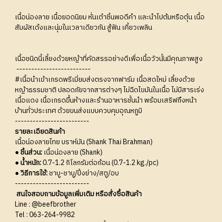
เนื้อน่องลาย เนื้อยอดนิยม หั่นเต๋าชิ้นพอดีคำ และนำไปต้มหรือตุ๋น เนื้อ
สัมผัสเด้งและนุ่มในเวลาเดียวกัน สู้ฟัน เคี้ยวเพลิน
เนื้อชนิดนี้เลี้ยงด้วยหญ้าที่คัดสรรอย่างดีเพื่อเนื้อวัวนั้นมีคุณภาพสูง
-------------------------
#เนื้อนำเข้าเกรดพรีเมี่ยมส่งตรงจากฟาร์ม เนื้อสดใหม่ เลี้ยงด้วย
หญ้าธรรมชาติ ปลอดภัยจากสารต่างๆ ไม่ฉีดไขมันในเนื้อ ไม่มีสารเร่ง
เนื้อแดง เนื้อเกรดขึ้นห้างและร้านอาหารชั้นนำ พร้อมเสริฟถึงหน้า
บ้านทั่วประเทศ ด้วยขนส่งแบบควบคุมอุณหภูมิ
-------------------------
รายละเอียดสินค้า
เนื้อน่องลายไทย บราห์มัน (Shank Thai Brahman)
● ชิ้นส่วน:
เนื้อน่องลาย (Shank)
● น้ำหนัก:
0.7-1.2 กิโลกรัมต่อก้อน (0.7-1.2 kg./pc)
●
วิธีการใช้:
ชาบู-ชาบู/ปิ้งย่าง/สตู/อบ
-------------------------
สนใจสอบถามข้อมูลเพิ่มเติม หรือสั่งซื้อสินค้า
Line :
@beefbrother
Tel :
063-264-9982