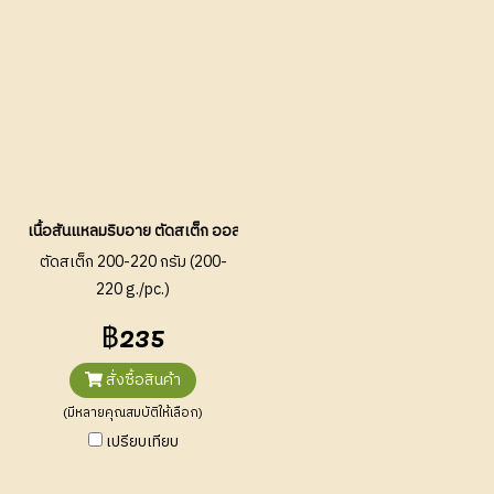
เนื้อสันแหลมริบอาย ตัดสเต็ก ออสเตรเลีย กลาสเฟด (Ribeye Steak Austr
ตัดสเต็ก 200-220 กรัม (200-
220 g./pc.)
฿235
สั่งซื้อสินค้า
(มีหลายคุณสมบัติให้เลือก)
เปรียบเทียบ