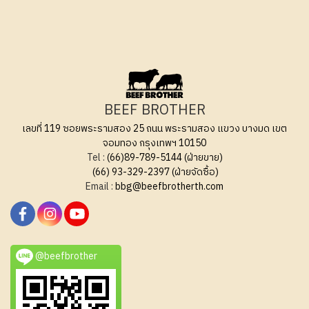
BEEF BROTHER
เลขที่ 119 ซอยพระรามสอง 25 ถนน พระรามสอง แขวง บางมด เขต
จอมทอง กรุงเทพฯ 10150
Tel :
(66)89-789-5144 (ฝ่ายขาย)
(66) 93-329-2397 (ฝ่ายจัดซื้อ)
Email :
bbg@beefbrotherth.com
@beefbrother